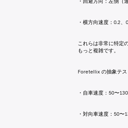
・回避方向：左側（
・横方向速度：0.2、0.3
これらは非常に特定
もっと複雑です。
Foretellix 
・自車速度：50〜130 
・対向車速度：50〜130