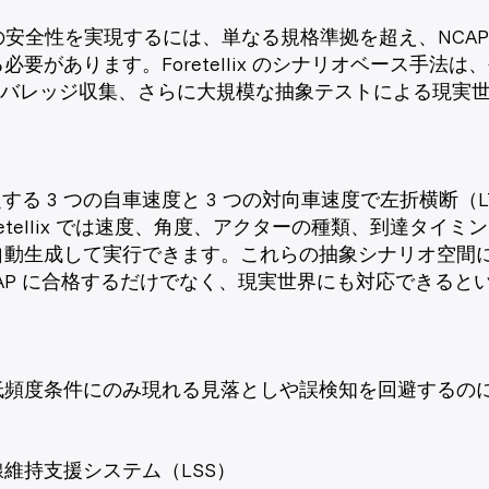
S の安全性を実現するには、単なる規格準拠を超え、NCA
要があります。Foretellix のシナリオベース手法は、
・カバレッジ収集、さらに大規模な抽象テストによる現実
定する 3 つの自車速度と 3 つの対向車速度で左折横断（
etellix では速度、角度、アクターの種類、到達タイ
自動生成して実行できます。これらの抽象シナリオ空間
AP に合格するだけでなく、現実世界にも対応できると
低頻度条件にのみ現れる見落としや誤検知を回避するの
維持支援システム（LSS）