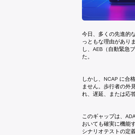
今日、多くの先進的な
っともな理由があり
し、AEB（自動緊急
た。
しかし、NCAP に
ません。歩行者の外見
れ、遅延、または応
このギャップは、AD
おいても確実に機能
シナリオテストの定