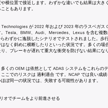
度や横位置で接近します。わずかな違いでも結果は大き
ることもあります。
Technologies が 2022 年および 2023 年のラスベ
sla、BMW、Audi、Mercedes、Lexus を含む複数の 
様からわずかに逸脱したシナリオでテストされました。歩
ではなく斜めに横断したりといった状況です。多くの場
たり、ブレーキが遅れて重大な衝突を防げない結果にな
多くの OEM は依然として ADAS システムをこれら
ここでのリスクは 過剰適合 です。NCAP では良い成
いほぼ同一の状況では、失敗する可能性があります。
抽象シナリオでチームをより前進させる